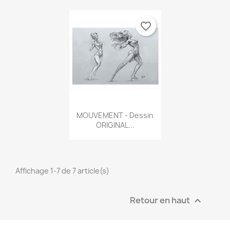
favorite_border
Aperçu rapide

MOUVEMENT - Dessin
ORIGINAL...
Affichage 1-7 de 7 article(s)
Retour en haut
