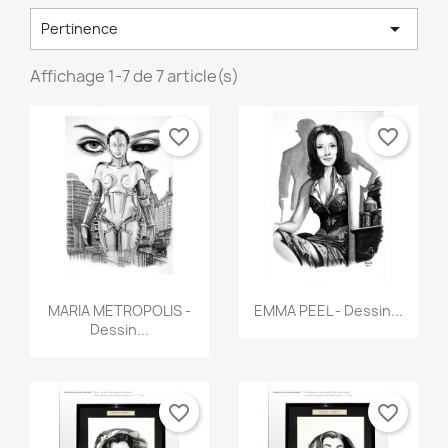

Pertinence
Affichage 1-7 de 7 article(s)
favorite_border
favorite_border
Aperçu rapide
Aperçu rapide


MARIA METROPOLIS -
EMMA PEEL - Dessin...
Dessin...
favorite_border
favorite_border