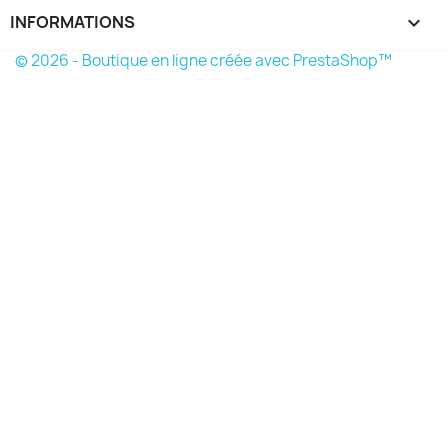
INFORMATIONS
keyboard_arrow_down
© 2026 - Boutique en ligne créée avec PrestaShop™