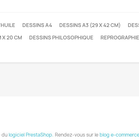
'HUILE
DESSINS A4
DESSINS A3 (29 X 42 CM)
DES
 X 20 CM
DESSINS PHILOSOPHIQUE
REPROGRAPHIE
e du
logiciel PrestaShop.
Rendez-vous sur le
blog e-commerce