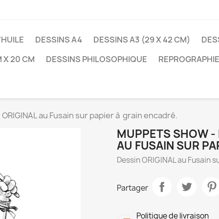
'HUILE
DESSINS A4
DESSINS A3 (29 X 42 CM)
DES
 X 20 CM
DESSINS PHILOSOPHIQUE
REPROGRAPHIE
 ORIGINAL au Fusain sur papier à grain encadré.
MUPPETS SHOW - B
AU FUSAIN SUR PA
Dessin ORIGINAL au Fusain su
Partager
Politique de livraison