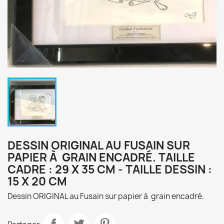
DESSIN ORIGINAL AU FUSAIN SUR
×
×
Créer une liste d'envies
PAPIER À GRAIN ENCADRÉ. TAILLE
Connexion
CADRE : 29 X 35 CM - TAILLE DESSIN :
15 X 20 CM
×
Nom de la liste d'envies
Vous devez être connecté pour ajouter des produits
Ajouter à ma liste d'envies
à votre liste d'envies.
Dessin ORIGINAL au Fusain sur papier à grain encadré.
Créer une nouvelle liste
add_circle_outline